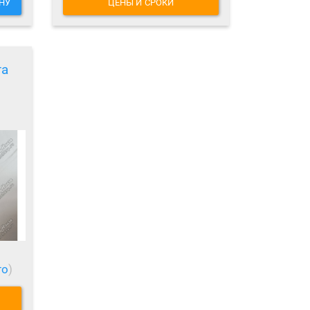
НУ
ЦЕНЫ И СРОКИ
га
то
)