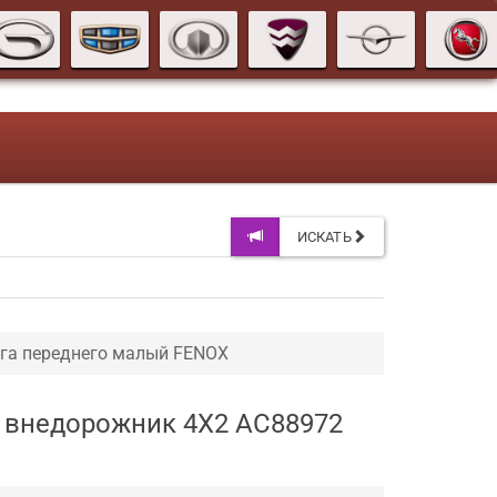
ИСКАТЬ
га переднего малый FENOX
T внедорожник 4X2 AC88972