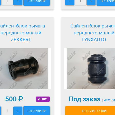
+
В КОРЗИНУ
-
+
В КОРЗИ
айлентблок рычага
Сайлентблок рыча
переднего малый
переднего малый
ZEKKERT
LYNXAUTO
500
₽
Под заказ
23 шт.
(
что э
+
В КОРЗИНУ
ЦЕНЫ И СРОКИ