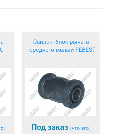
га
Сайлентблок рычага
4U
переднего малый FEBEST
Под заказ
то
)
(
что это
)