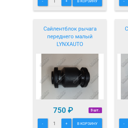
-
+
В КОРЗИНУ
-
Сайлентблок рычага
С
переднего малый
LYNXAUTO
750
₽
3 шт.
-
+
В КОРЗИНУ
-