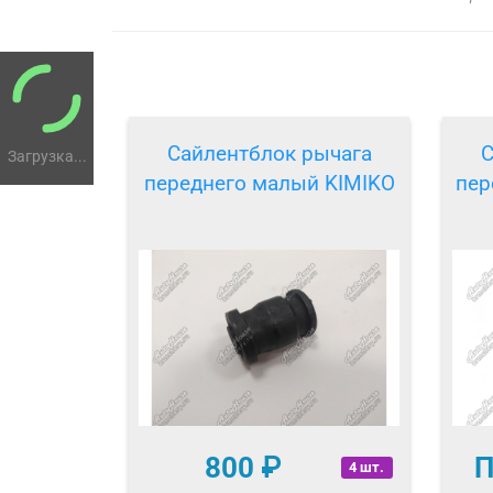
Сайлентблок рычага
С
Загрузка...
переднего малый KIMIKO
пер
800
₽
П
4 шт.