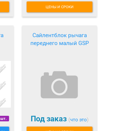
ЦЕНЫ И СРОКИ
га
Сайлентблок рычага
переднего малый GSP
Под заказ
 шт.
(
что это
)