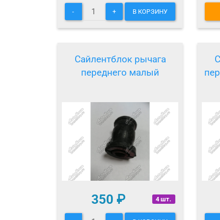
-
+
В КОРЗИНУ
Сайлентблок рычага
С
переднего малый
пе
350
₽
4 шт.