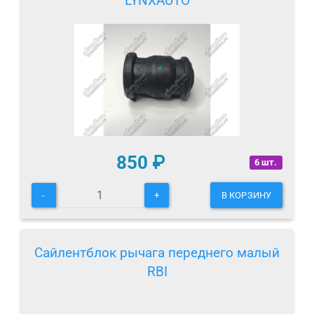
LYNXAUTO
850
₽
6 шт.
-
+
В КОРЗИНУ
Сайлентблок рычага переднего малый
RBI