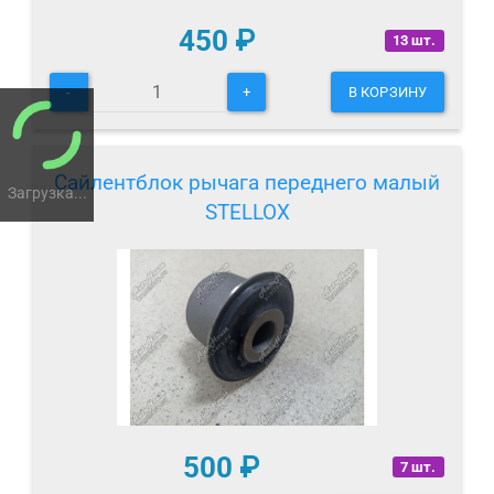
450
₽
13 шт.
-
+
В КОРЗИНУ
Сайлентблок рычага переднего малый
Загрузка...
STELLOX
500
₽
7 шт.