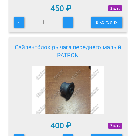
450
₽
2 шт.
-
+
В КОРЗИНУ
Сайлентблок рычага переднего малый
PATRON
400
₽
7 шт.