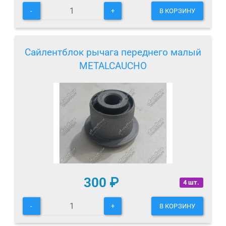
-
+
В КОРЗИНУ
Сайлентблок рычага переднего малый
METALCAUCHO
300
₽
4 шт.
-
+
В КОРЗИНУ