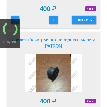
400
₽
4 шт.
-
+
В КОРЗИНУ
Сайлентблок рычага переднего малый
Загрузка...
PATRON
400
₽
7 шт.