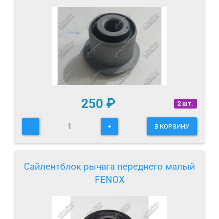
250
₽
2 шт.
-
+
В КОРЗИНУ
Сайлентблок рычага переднего малый
FENOX