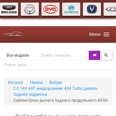
Меню
Каталог
Hawtai
Boliger
2.0 16V 4AT внедорожник 4X4 Turbo дизель
Задняя подвеска
Сайлентблок рычага заднего продольного ASVA