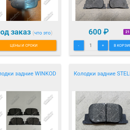
од заказ
600
₽
21
(
что это
)
ЦЕНЫ И СРОКИ
-
+
В КОРЗИ
лодки задние WINKOD
Колодки задние STE