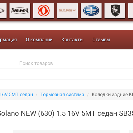
рмация
О компании
Контакты
Отзывы
 16V 5MT седан
Тормозная система
Колодки задние K
Solano NEW (630) 1.5 16V 5MT седан SB