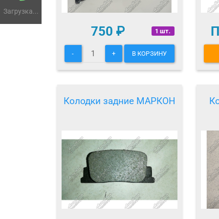
Загрузка...
750
₽
П
1 шт.
-
+
В КОРЗИНУ
Колодки задние МАРКОН
К