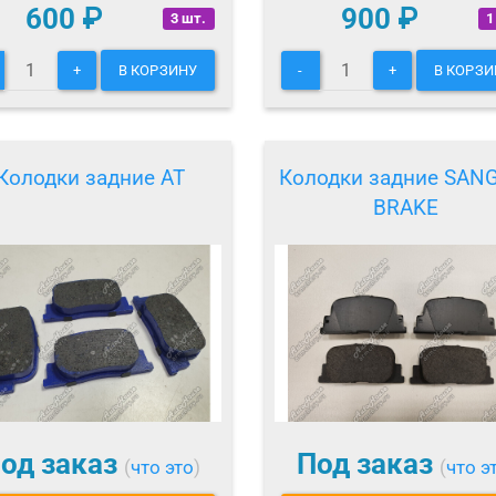
600
₽
900
₽
3 шт.
1
+
В КОРЗИНУ
-
+
В КОРЗИ
Колодки задние AT
Колодки задние SAN
BRAKE
од заказ
Под заказ
(
что это
)
(
что э