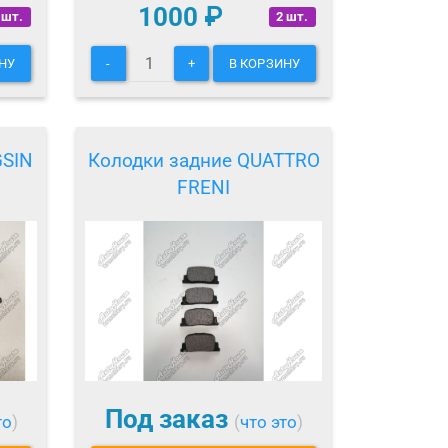
1000
₽
 шт.
2 шт.
НУ
-
+
В КОРЗИНУ
GSIN
Колодки задние QUATTRO
FRENI
Под заказ
то
)
(
что это
)