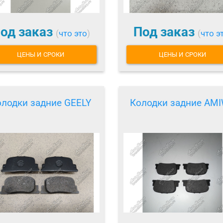
од заказ
Под заказ
(
что это
)
(
что э
ЦЕНЫ И СРОКИ
ЦЕНЫ И СРОКИ
олодки задние GEELY
Колодки задние AM