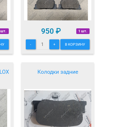
950
₽
 шт.
1 шт.
НУ
-
+
В КОРЗИНУ
LLOX
Колодки задние