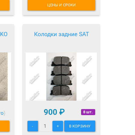
ЦЕНЫ И СРОКИ
IKO
Колодки задние SAT
900
₽
8 шт.
то
)
-
+
В КОРЗИНУ