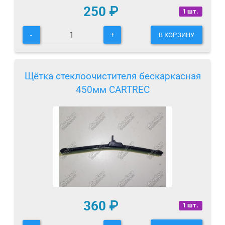
250
₽
1 шт.
-
+
В КОРЗИНУ
Щётка стеклоочистителя бескаркасная
450мм CARTREC
360
₽
1 шт.