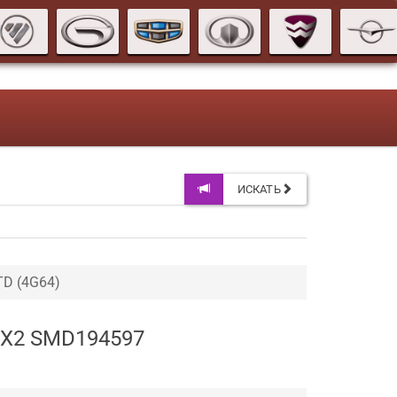
ИСКАТЬ
D (4G64)
 4X2 SMD194597