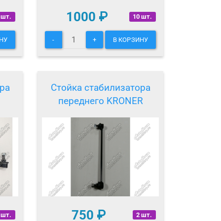
1000
₽
 шт.
10 шт.
НУ
-
+
В КОРЗИНУ
ра
Стойка стабилизатора
переднего KRONER
750
₽
 шт.
2 шт.