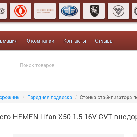
рмация
О компании
Контакты
Отзывы
дорожник
Передняя подвеска
Стойка стабилизатора 
его HEMEN Lifan X50 1.5 16V CVT внед