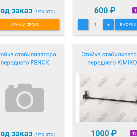
од заказ
600
₽
1
(
что это
)
ЦЕНЫ И СРОКИ
-
+
В КОРЗИ
тойка стабилизатора
Стойка стабилизато
переднего FENOX
переднего KIMIKO
од заказ
1000
₽
13
(
что это
)