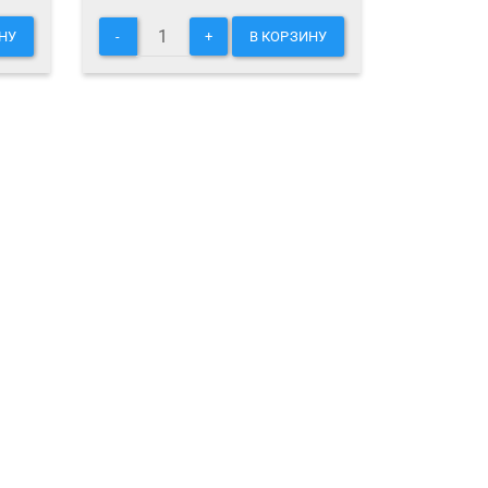
НУ
-
+
В КОРЗИНУ