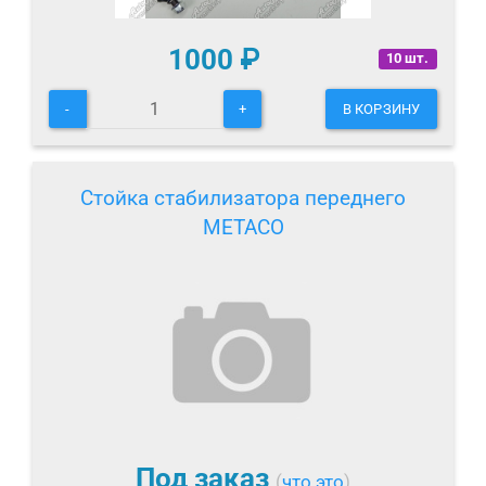
1000
₽
10 шт.
-
+
В КОРЗИНУ
Стойка стабилизатора переднего
METACO
Под заказ
(
что это
)