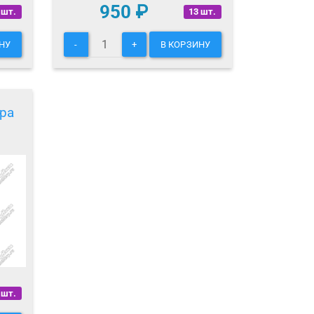
950
₽
 шт.
13 шт.
НУ
-
+
В КОРЗИНУ
ра
 шт.