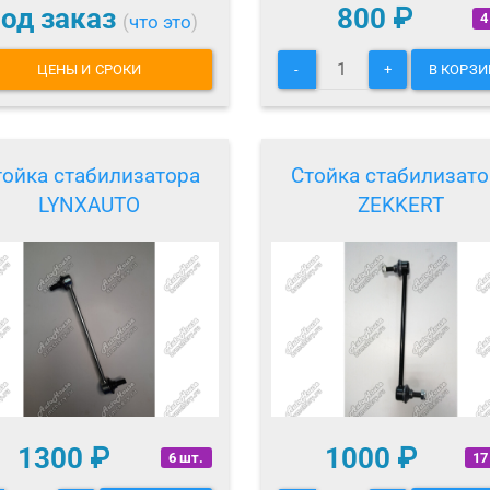
од заказ
800
₽
4
(
что это
)
ЦЕНЫ И СРОКИ
-
+
В КОРЗИ
тойка стабилизатора
Стойка стабилизато
LYNXAUTO
ZEKKERT
1300
₽
1000
₽
6 шт.
17