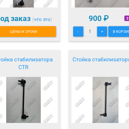
од заказ
900
₽
2
(
что это
)
ЦЕНЫ И СРОКИ
-
+
В КОРЗИ
тойка стабилизатора
Стойка стабилизатор
CTR