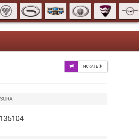
ИСКАТЬ
 SURAI
C135104