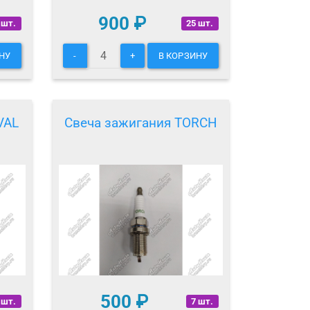
900
₽
 шт.
25 шт.
НУ
-
+
В КОРЗИНУ
VAL
Свеча зажигания TORCH
500
₽
 шт.
7 шт.