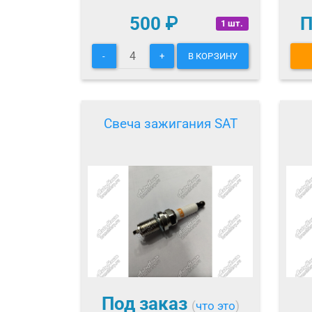
500
₽
П
1 шт.
-
+
В КОРЗИНУ
Свеча зажигания SAT
Под заказ
(
что это
)