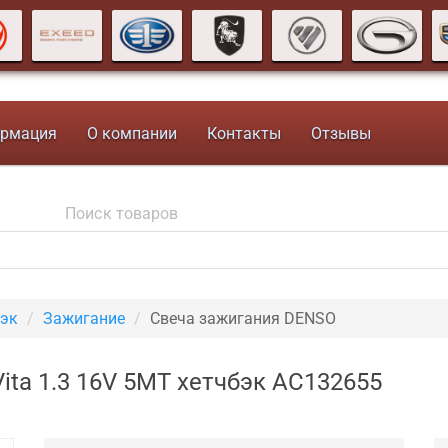
рмация
О компании
Контакты
Отзывы
бэк
Зажигание
Свеча зажигания DENSO
ta 1.3 16V 5MT хетчбэк AC132655