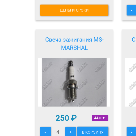
ЦЕНЫ И СРОКИ
-
Свеча зажигания MS-
С
MARSHAL
250
₽
44 шт.
-
+
В КОРЗИНУ
-