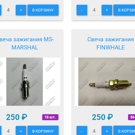
+
В КОРЗИНУ
-
+
В КОРЗИ
веча зажигания MS-
Свеча зажигания
MARSHAL
FINWHALE
250
₽
250
₽
18 шт.
36
+
В КОРЗИНУ
-
+
В КОРЗИ