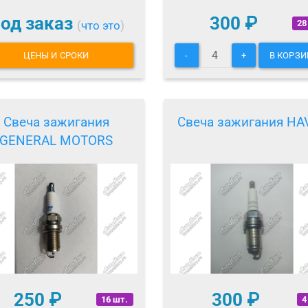
од заказ
300
₽
28
(
что это
)
ЦЕНЫ И СРОКИ
-
+
В КОРЗИ
Свеча зажигания
Свеча зажигания HA
GENERAL MOTORS
250
₽
300
₽
16 шт.
4