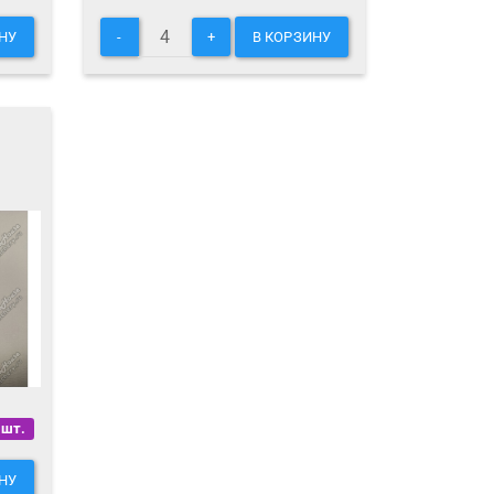
НУ
-
+
В КОРЗИНУ
 шт.
НУ