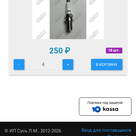
250
₽
18 шт.
-
+
В КОРЗИНУ
Вход для поставщиков
© ИП Сусь Л.М., 2012-2026.