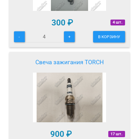
300
₽
4 шт.
-
+
В КОРЗИНУ
Свеча зажигания TORCH
900
₽
17 шт.