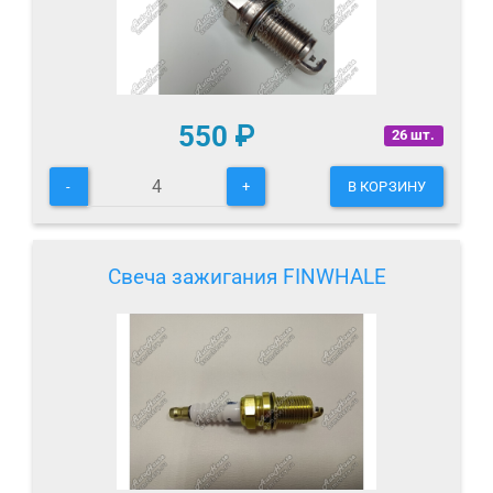
550
₽
26 шт.
-
+
В КОРЗИНУ
Свеча зажигания FINWHALE