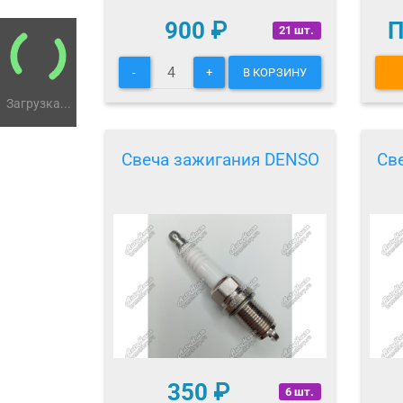
900
₽
П
21 шт.
-
+
В КОРЗИНУ
Загрузка...
Свеча зажигания DENSO
Св
350
₽
6 шт.