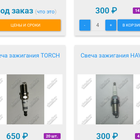
од заказ
300
₽
14
(
что это
)
ЦЕНЫ И СРОКИ
-
+
В КОРЗИ
еча зажигания TORCH
Свеча зажигания HA
650
₽
300
₽
20 шт.
4