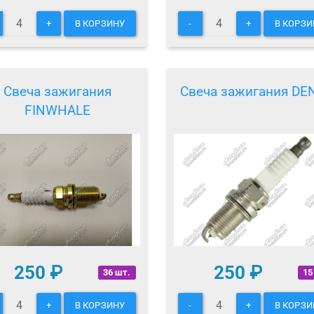
+
В КОРЗИНУ
-
+
В КОРЗИ
Свеча зажигания
Свеча зажигания DE
FINWHALE
250
₽
250
₽
36 шт.
15
+
В КОРЗИНУ
-
+
В КОРЗИ