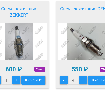
Свеча зажигания
Свеча зажигания DE
ZEKKERT
600
₽
550
₽
2 шт.
26
+
В КОРЗИНУ
-
+
В КОРЗИ