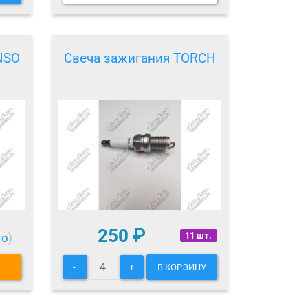
NSO
Свеча зажигания TORCH
250
₽
11 шт.
то
)
-
+
В КОРЗИНУ