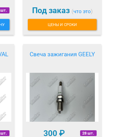
Под заказ
 шт.
(
что это
)
НУ
ЦЕНЫ И СРОКИ
VAL
Свеча зажигания GEELY
300
₽
 шт.
28 шт.