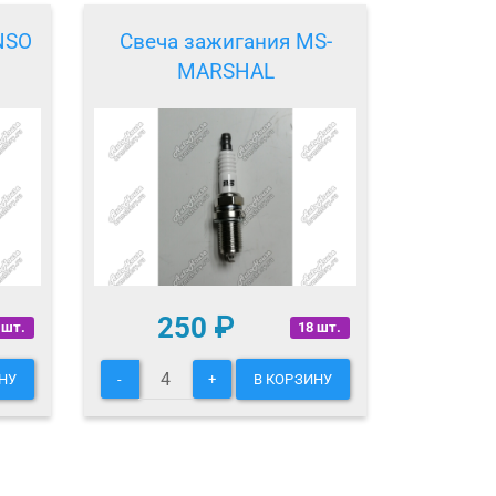
NSO
Свеча зажигания MS-
MARSHAL
250
₽
 шт.
18 шт.
НУ
-
+
В КОРЗИНУ