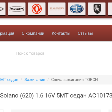
рмация
О компании
Контакты
Отзывы
5MT седан
Зажигание
Свеча зажигания TORCH
Solano (620) 1.6 16V 5MT седан AC1017