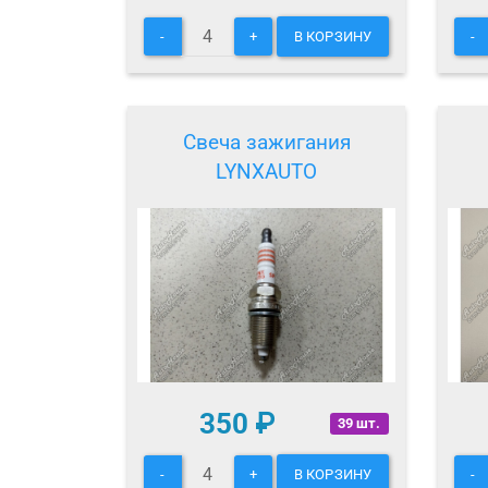
-
+
В КОРЗИНУ
-
Свеча зажигания
LYNXAUTO
350
₽
39 шт.
-
+
В КОРЗИНУ
-