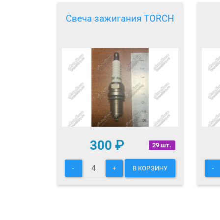
Свеча зажигания TORCH
300
₽
29 шт.
-
+
В КОРЗИНУ
-