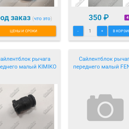
од заказ
350
₽
4
(
что это
)
ЦЕНЫ И СРОКИ
-
+
В КОРЗИ
айлентблок рычага
Сайлентблок рыча
еднего малый KIMIKO
переднего малый FE