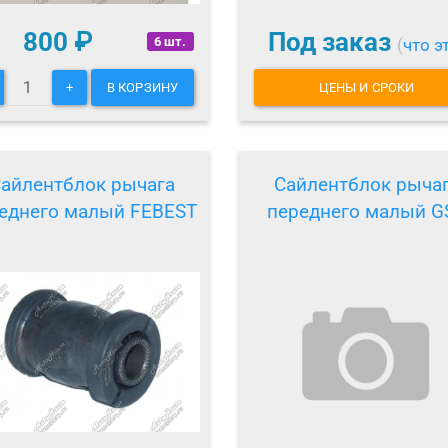
800
₽
Под заказ
6 шт.
(
что э
+
В КОРЗИНУ
ЦЕНЫ И СРОКИ
айлентблок рычага
Сайлентблок рыча
еднего малый FEBEST
переднего малый G