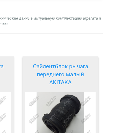
ехнические данные, актуальную комплектацию агрегата и
каза.
га
Сайлентблок рычага
переднего малый
AKITAKA