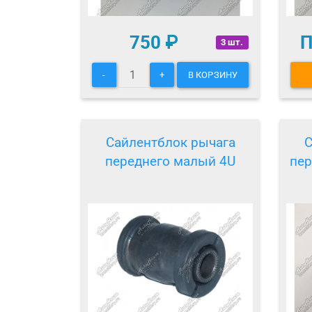
750
₽
П
3 шт.
-
+
В КОРЗИНУ
Сайлентблок рычага
С
переднего малый 4U
пер