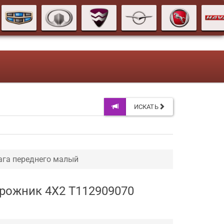
ИСКАТЬ
ага переднего малый
орожник 4X2 T112909070