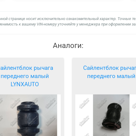
нной странице носит исключительно ознакомительный характер. Точные т
енимость к вашему VIN-номеру уточняйте у менеджера при оформлении за
Аналоги:
айлентблок рычага
Сайлентблок рыча
переднего малый
переднего малый
LYNXAUTO