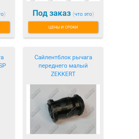
Под заказ
то
)
(
что это
)
ЦЕНЫ И СРОКИ
га
Сайлентблок рычага
SP
переднего малый
ZEKKERT