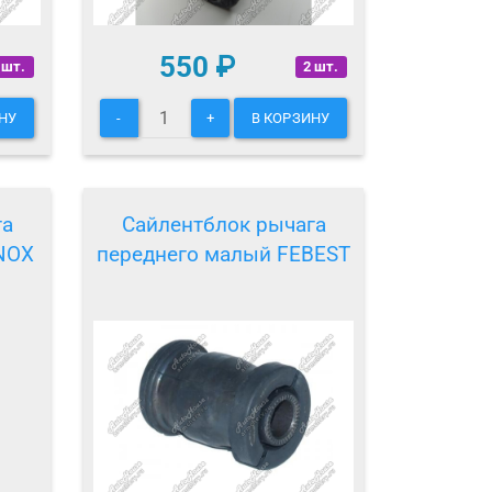
550
₽
 шт.
2 шт.
НУ
-
+
В КОРЗИНУ
га
Сайлентблок рычага
NOX
переднего малый FEBEST