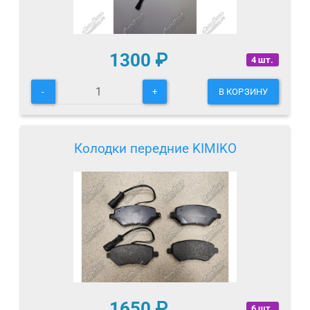
1300
₽
4 шт.
-
+
В КОРЗИНУ
Колодки передние KIMIKO
1650
₽
6 шт.