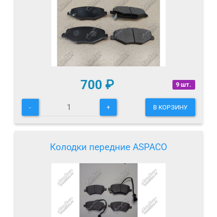
700
₽
9 шт.
-
+
В КОРЗИНУ
Колодки передние ASPACO