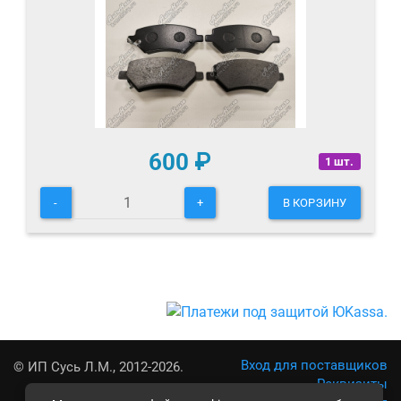
600
₽
1 шт.
-
+
В КОРЗИНУ
Вход для поставщиков
© ИП Сусь Л.М., 2012-2026.
Реквизиты