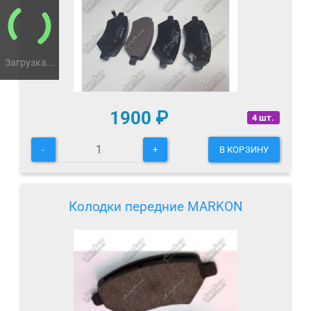
Загрузка...
1900
₽
4 шт.
-
+
В КОРЗИНУ
Колодки передние MARKON