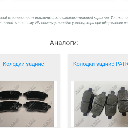
нной странице носит исключительно ознакомительный характер. Точные т
енимость к вашему VIN-номеру уточняйте у менеджера при оформлении за
Аналоги:
Колодки задние
Колодки задние PAT