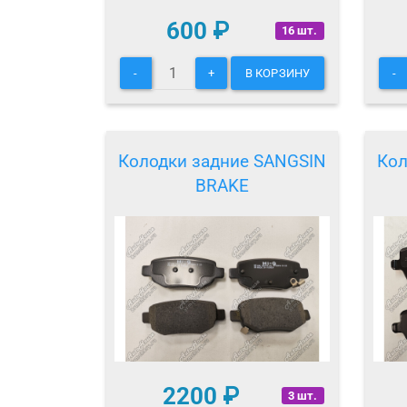
600
₽
16 шт.
-
+
В КОРЗИНУ
-
Колодки задние SANGSIN
Кол
BRAKE
2200
₽
3 шт.