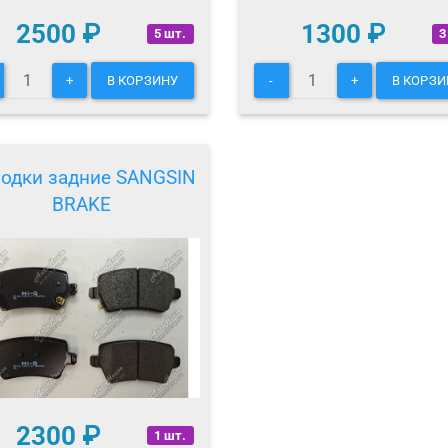
2500
₽
1300
₽
5 шт.
3
+
В КОРЗИНУ
-
+
В КОРЗИ
одки задние SANGSIN
BRAKE
2300
₽
1 шт.