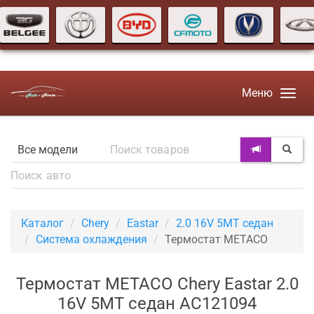
Меню
Каталог
Chery
Eastar
2.0 16V 5MT седан
Система охлаждения
Термостат METACO
Термостат METACO Chery Eastar 2.0
16V 5MT седан AC121094