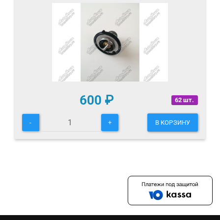
600
₽
62 шт.
-
+
В КОРЗИНУ