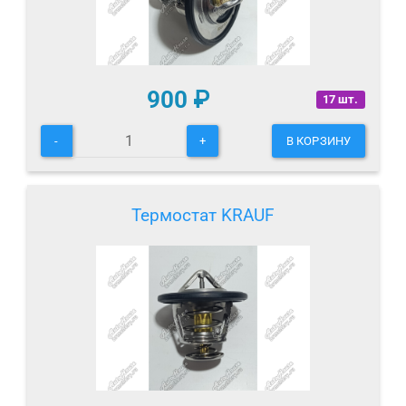
900
₽
17 шт.
-
+
В КОРЗИНУ
Термостат KRAUF