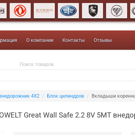
рмация
О компании
Контакты
Отзывы
 внедорожник 4X2
Блок цилиндров
Вкладыши коренны
WELT Great Wall Safe 2.2 8V 5MT внед