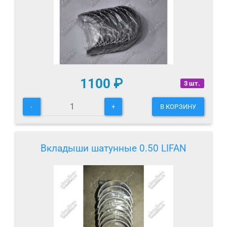
1100
₽
3 шт.
-
+
В КОРЗИНУ
Вкладыши шатунные 0.50 LIFAN