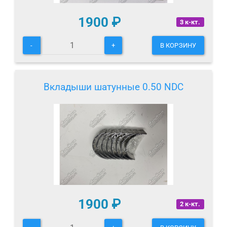
1900
₽
3 к-кт.
-
+
В КОРЗИНУ
Вкладыши шатунные 0.50 NDC
1900
₽
2 к-кт.