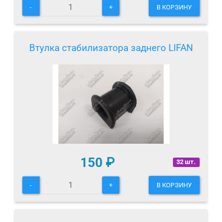
-
+
В КОРЗИНУ
Втулка стабилизатора заднего LIFAN
150
₽
32 шт.
-
+
В КОРЗИНУ