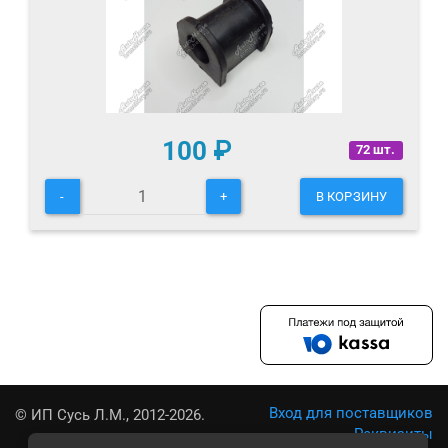
100
₽
72 шт.
-
+
В КОРЗИНУ
Вход для поставщиков
© ИП Сусь Л.М., 2012-2026.
Реквизиты