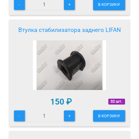
-
+
В КОРЗИНУ
Втулка стабилизатора заднего LIFAN
150
₽
32 шт.
-
+
В КОРЗИНУ