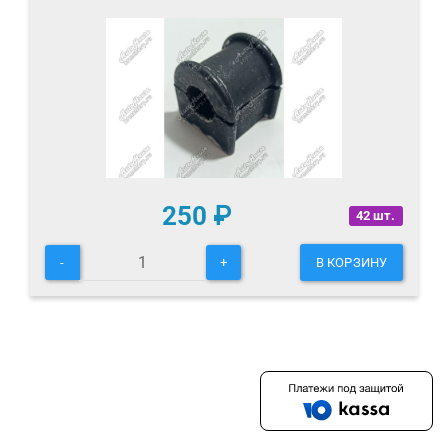
250
₽
42 шт.
-
+
В КОРЗИНУ