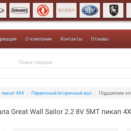
рмация
О компании
Контакты
Отзывы
T пикап 4X4
Первичный/вторичный вал
Подшипник кп
а Great Wall Sailor 2.2 8V 5MT пикап 