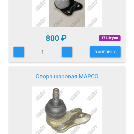
800
₽
17 Штука
-
+
В КОРЗИНУ
Опора шаровая MAPCO