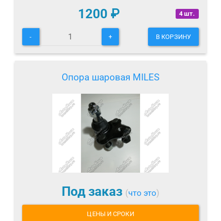
1200
₽
4 шт.
-
+
В КОРЗИНУ
Опора шаровая MILES
Под заказ
(
что это
)
ЦЕНЫ И СРОКИ