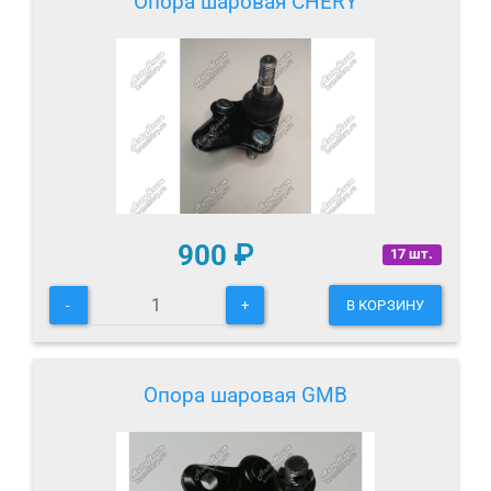
Опора шаровая CHERY
900
₽
17 шт.
-
+
В КОРЗИНУ
Опора шаровая GMB