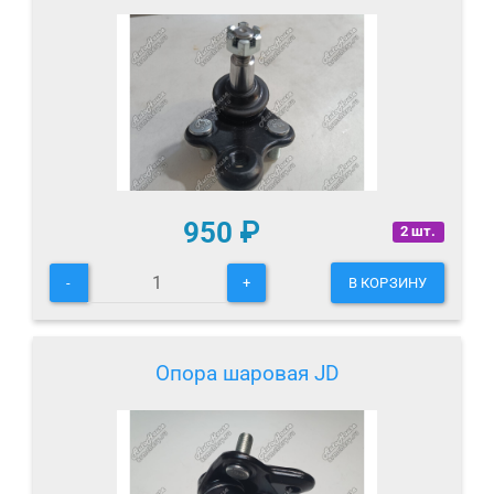
950
₽
2 шт.
-
+
В КОРЗИНУ
Опора шаровая JD