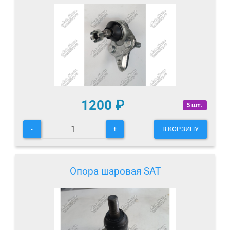
1200
₽
5 шт.
-
+
В КОРЗИНУ
Опора шаровая SAT