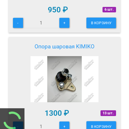
950
₽
6 шт.
-
+
В КОРЗИНУ
Опора шаровая KIMIKO
1300
₽
13 шт.
-
+
В КОРЗИНУ