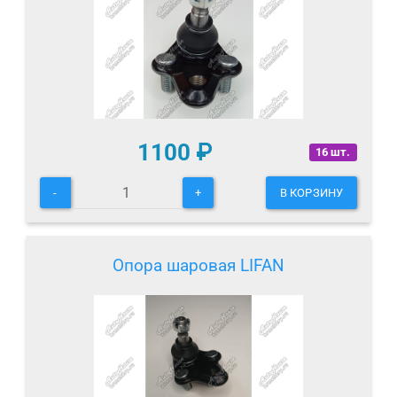
1100
₽
16 шт.
-
+
В КОРЗИНУ
Опора шаровая LIFAN