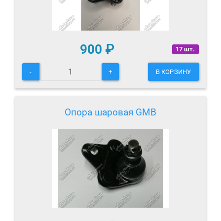
900
₽
17 шт.
-
+
В КОРЗИНУ
Опора шаровая GMB