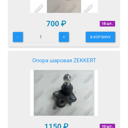
700
₽
18 шт.
-
+
В КОРЗИНУ
Опора шаровая ZEKKERT
1150
₽
10 шт.