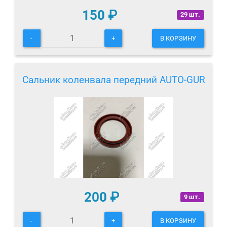
150
₽
29 шт.
-
+
В КОРЗИНУ
Сальник коленвала передний AUTO-GUR
200
₽
9 шт.
-
+
В КОРЗИНУ