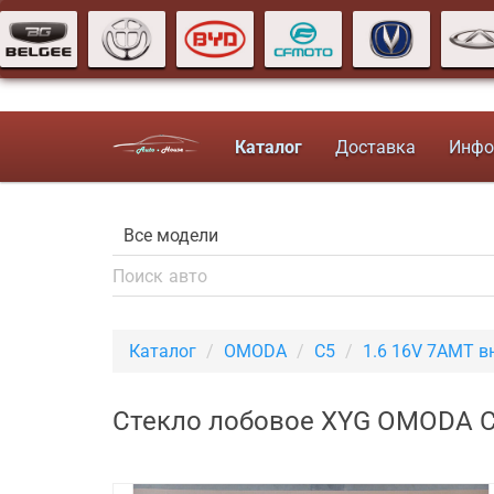
Каталог
Доставка
Инфо
Каталог
OMODA
C5
1.6 16V 7AMT в
Стекло лобовое XYG OMODA C5