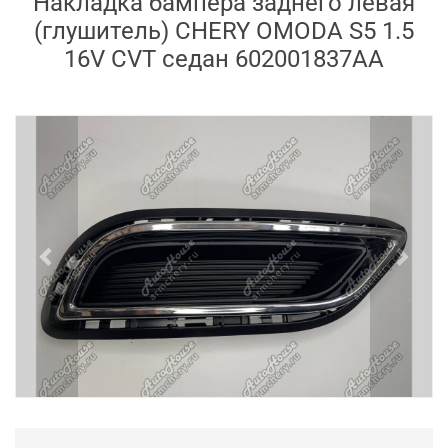
Накладка бампера заднего левая
(глушитель) CHERY OMODA S5 1.5
16V CVT седан 602001837AA
Previous
Next