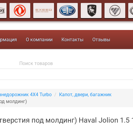
рмация
О компании
Контакты
Отзывы
внедорожник 4X4 Turbo
Капот, двери, багажник
под молдинг)
тверстия под молдинг) Haval Jolion 1.