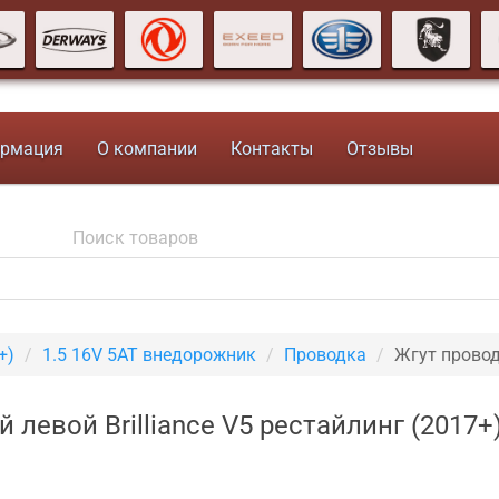
рмация
О компании
Контакты
Отзывы
+)
1.5 16V 5AT внедорожник
Проводка
Жгут провод
 левой Brilliance V5 рестайлинг (2017+