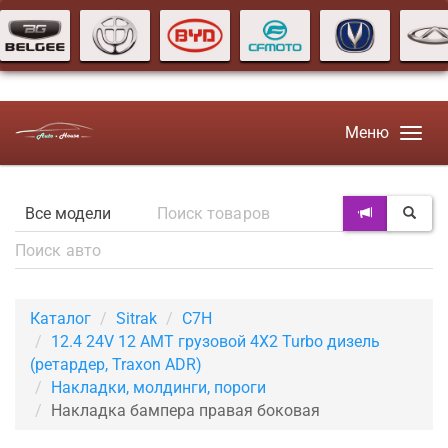
Меню
Каталог
Sitrak
C7H
12.4 24V 12 AMT грузовой 4X2 Turbo дизель
(ретардер, Traxon ADR)
Накладки, молдинги, пороги
Накладка бампера правая боковая