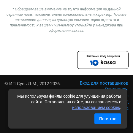
* Обращаем ваше внимание на то, что информация на данной
странице носит исключительно ознакомительный характер. Точные
технические данные, актуальную комплектацию агрегата и
применимость к вашему VIN-номеру уточняйте у менеджера при
оформлении заказа.
Вход для поставщиков
© ИП Сусь Л.М., 2012-2026.
Реквизиты
Условия использования
Мы используем файлы cookie для улучшения работы
Политика обработки ПД
сайта. Оставаясь на сайте, вы соглашаетесь с
использованием cookies
.
Карта сайта
Понятно