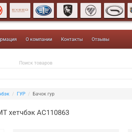
рмация
О компании
Контакты
Отзывы
чбэк
ГУР
Бачок гур
AMT хетчбэк AC110863