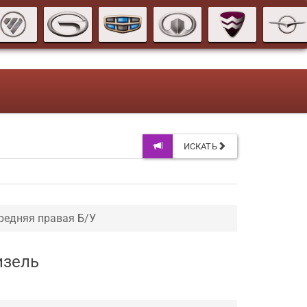
ИСКАТЬ
редняя правая Б/У
изель