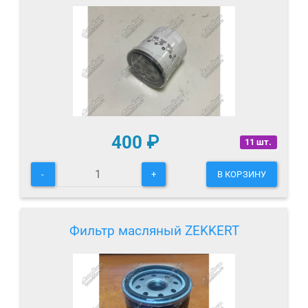
400
₽
11 шт.
-
+
В КОРЗИНУ
Фильтр масляный ZEKKERT