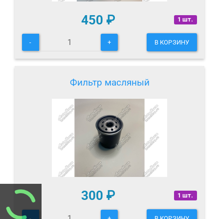
450
₽
1 шт.
-
+
В КОРЗИНУ
Фильтр масляный
300
₽
1 шт.
-
+
В КОРЗИНУ