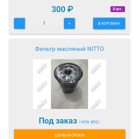
300
₽
3 шт.
-
+
В КОРЗИНУ
Фильтр масляный NITTO
Под заказ
(
что это
)
ЦЕНЫ И СРОКИ