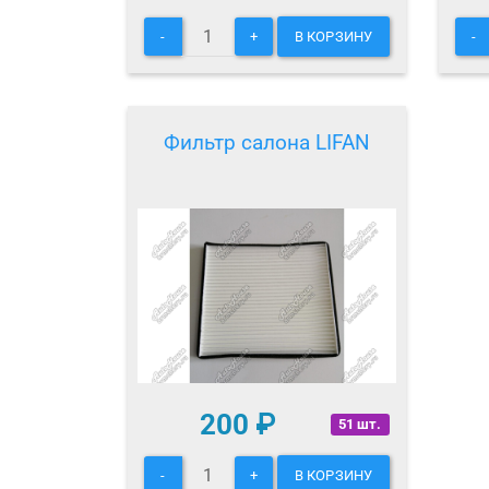
-
+
В КОРЗИНУ
-
Фильтр салона LIFAN
200
₽
51 шт.
-
+
В КОРЗИНУ