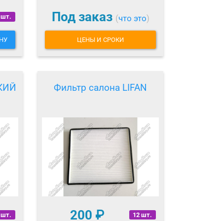
Под заказ
 шт.
(
что это
)
НУ
ЦЕНЫ И СРОКИ
КИЙ
Фильтр салона LIFAN
200
₽
 шт.
12 шт.