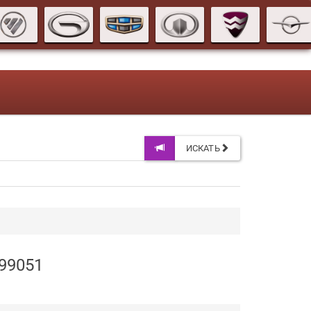
ИСКАТЬ
C99051