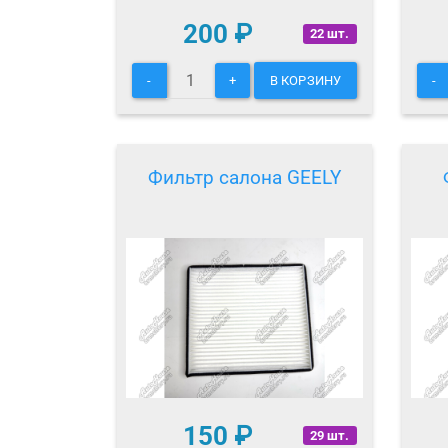
200
₽
22 шт.
-
+
В КОРЗИНУ
-
Фильтр салона GEELY
150
₽
29 шт.