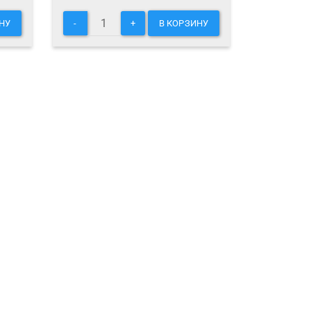
НУ
-
+
В КОРЗИНУ