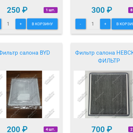
250
₽
300
₽
1 шт.
8
+
В КОРЗИНУ
-
+
В КОРЗИ
Фильтр салона BYD
Фильтр салона НЕВС
ФИЛЬТР
200
₽
700
₽
4 шт.
2