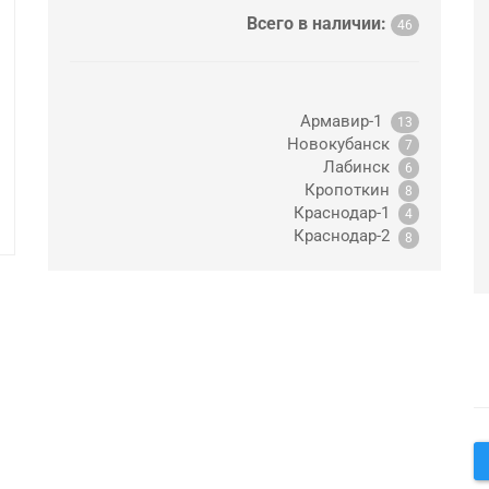
Всего в наличии:
46
Армавир-1
13
Новокубанск
7
Лабинск
6
Кропоткин
8
Краснодар-1
4
Краснодар-2
8