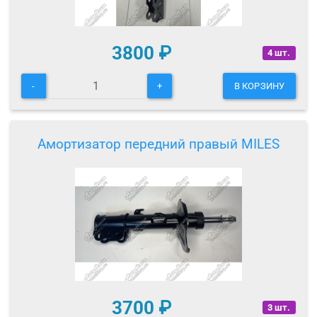
3800
₽
4 шт.
-
+
В КОРЗИНУ
Амортизатор передний правый MILES
3700
₽
3 шт.