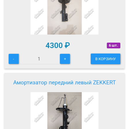
4300
₽
6 шт.
-
+
В КОРЗИНУ
Амортизатор передний левый ZEKKERT