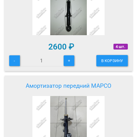
2600
₽
4 шт.
-
+
В КОРЗИНУ
Амортизатор передний MAPCO