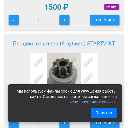
1500
₽
12 шт.
-
+
В КОРЗИНУ
Бендикс стартера (9 зубьев) STARTVOLT
Мы используем файлы cookie для улучшения работы
сайта. Оставаясь на сайте, вы соглашаетесь с
использованием cookies
.
1200
₽
17 шт.
Понятно
-
+
В КОРЗИНУ