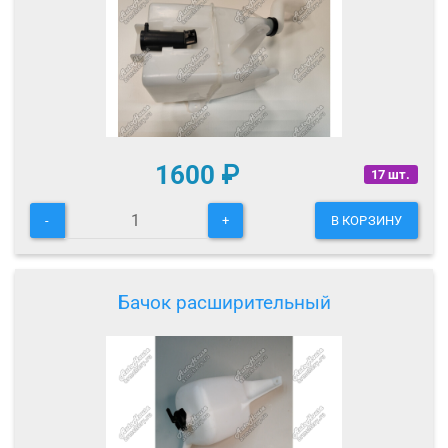
1600
₽
17 шт.
-
+
В КОРЗИНУ
Бачок расширительный