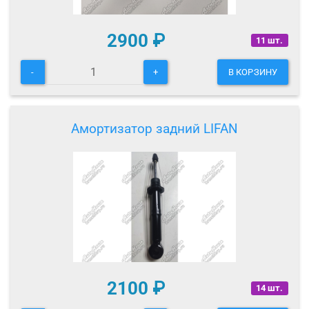
2900
₽
11 шт.
-
+
В КОРЗИНУ
Амортизатор задний LIFAN
2100
₽
14 шт.