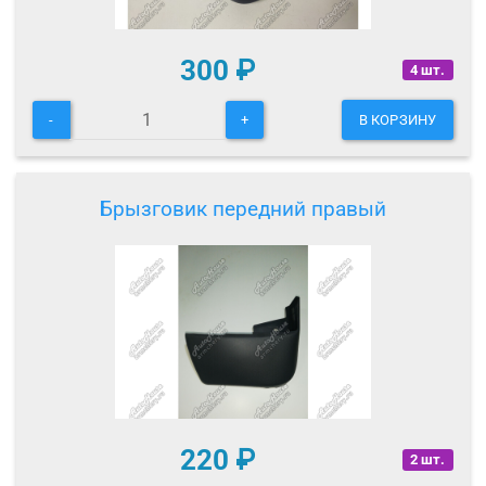
300
₽
4 шт.
-
+
В КОРЗИНУ
Брызговик передний правый
220
₽
2 шт.