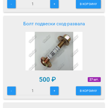
-
+
В КОРЗИНУ
Болт подвески сход-развала
500
₽
27 шт.
-
+
В КОРЗИНУ