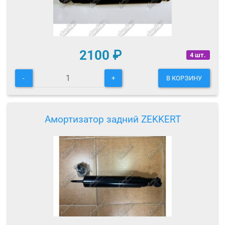
2100
₽
4 шт.
-
+
В КОРЗИНУ
Амортизатор задний ZEKKERT