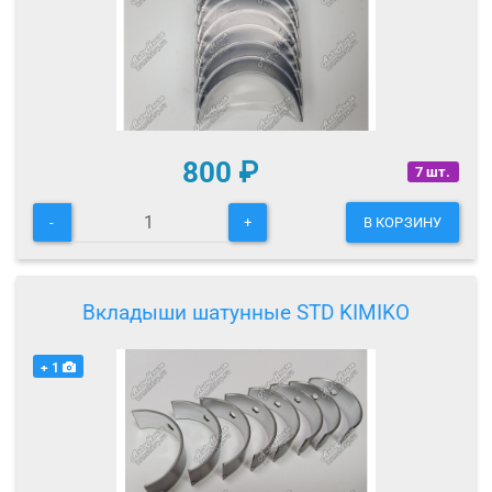
800
₽
7 шт.
-
+
В КОРЗИНУ
Вкладыши шатунные STD KIMIKO
+ 1