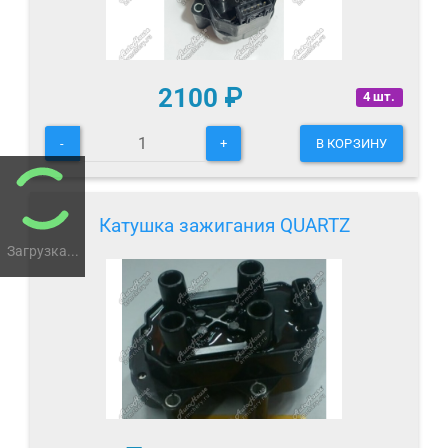
2100
₽
4 шт.
-
+
В КОРЗИНУ
Катушка зажигания QUARTZ
Загрузка...