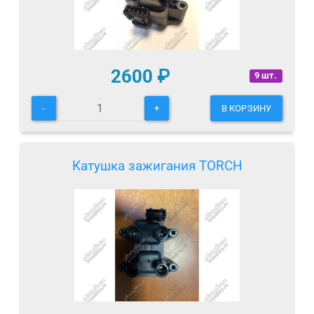
2600
₽
9 шт.
-
+
В КОРЗИНУ
Катушка зажигания TORCH