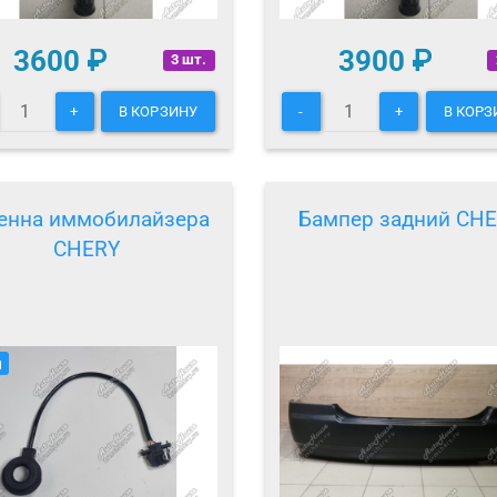
3600
₽
3900
₽
3 шт.
+
В КОРЗИНУ
-
+
В КОРЗ
енна иммобилайзера
Бампер задний CH
CHERY