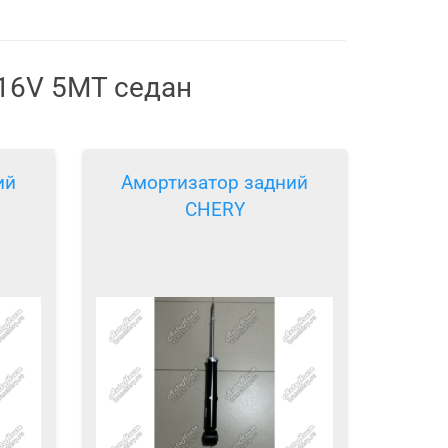
 16V 5MT седан
ий
Амортизатор задний
CHERY