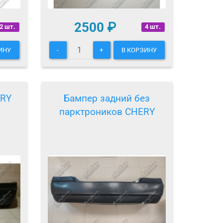
2500
₽
2 шт.
4 шт.
ИНУ
-
+
В КОРЗИНУ
ERY
Бампер задний без
парктроников CHERY