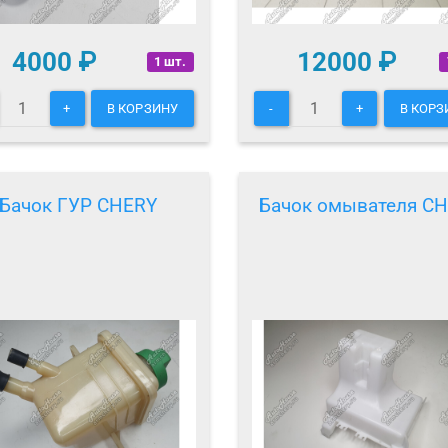
4000
₽
12000
₽
1 шт.
+
В КОРЗИНУ
-
+
В КОРЗ
Бачок ГУР CHERY
Бачок омывателя C