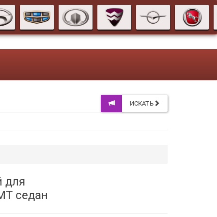
ИСКАТЬ
й для
5MT седан