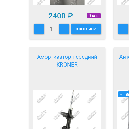
2400
₽
3 шт.
-
+
В КОРЗИНУ
-
Амортизатор передний
Ант
KRONER
+ 1