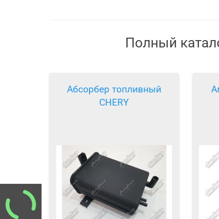
Полный катало
Абсорбер топливный
А
CHERY