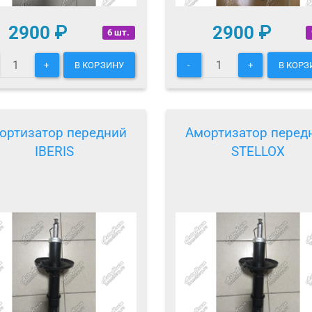
2900
₽
2900
₽
6 шт.
+
В КОРЗИНУ
-
+
В КОРЗ
ортизатор передний
Амортизатор перед
IBERIS
STELLOX