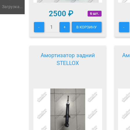
Загрузка...
2500
₽
6 шт.
-
+
В КОРЗИНУ
-
Амортизатор задний
Ам
STELLOX