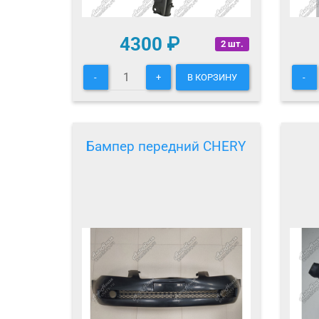
4300
₽
2 шт.
-
+
В КОРЗИНУ
-
Бампер передний CHERY