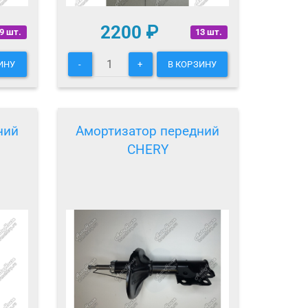
2200
₽
9 шт.
13 шт.
ИНУ
-
+
В КОРЗИНУ
ний
Амортизатор передний
CHERY