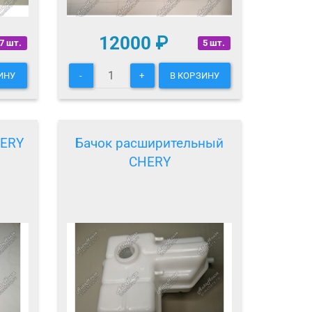
12000
₽
7 шт.
5 шт.
ИНУ
-
+
В КОРЗИНУ
HERY
Бачок расширительный
CHERY