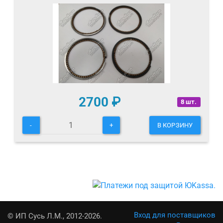
2700
₽
8 шт.
-
+
В КОРЗИНУ
Вход для поставщиков
© ИП Сусь Л.М., 2012-2026.