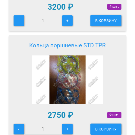
3200
₽
4 шт.
-
+
В КОРЗИНУ
Кольца поршневые STD TPR
2750
₽
2 шт.
-
+
В КОРЗИНУ