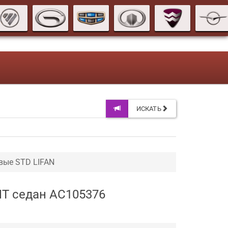
ИСКАТЬ
вые STD LIFAN
MT седан AC105376