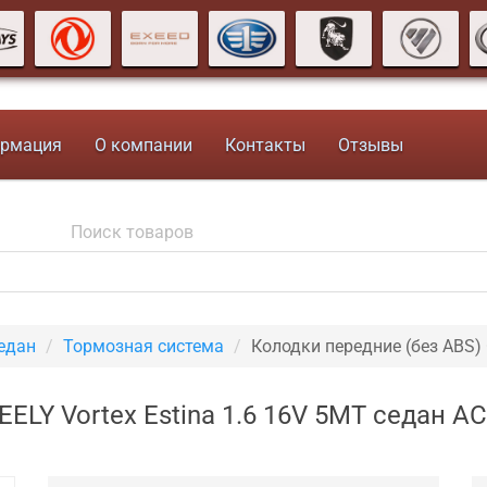
рмация
О компании
Контакты
Отзывы
седан
Тормозная система
Колодки передние (без ABS)
ELY Vortex Estina 1.6 16V 5MT седан A