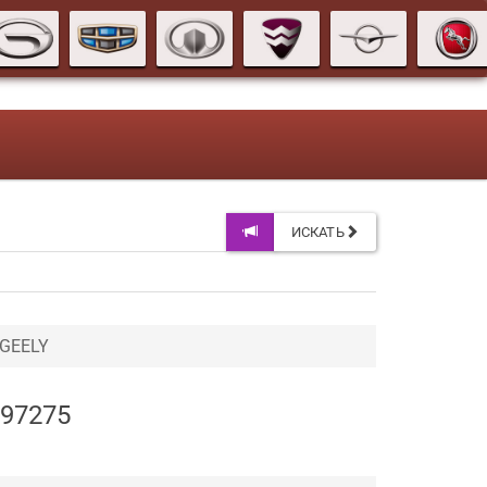
ИСКАТЬ
 GEELY
C97275