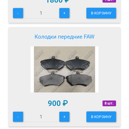
-
+
В КОРЗИНУ
Колодки передние FAW
900
₽
8 шт.
-
+
В КОРЗИНУ