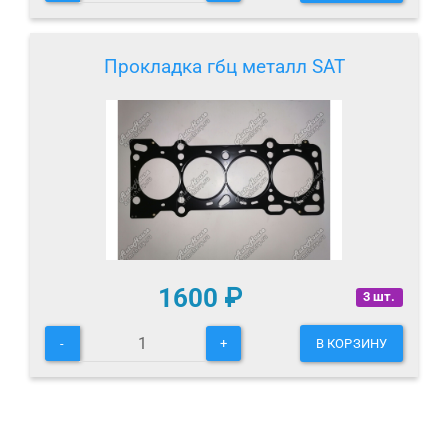
Прокладка гбц металл SAT
1600
₽
3 шт.
-
+
В КОРЗИНУ