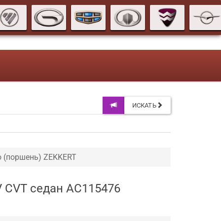
ИСКАТЬ
о (поршень) ZEKKERT
V CVT седан AC115476