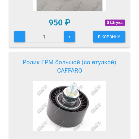
950
₽
8 Штука
-
+
В КОРЗИНУ
Ролик ГРМ большой (со втулкой)
CAFFARO